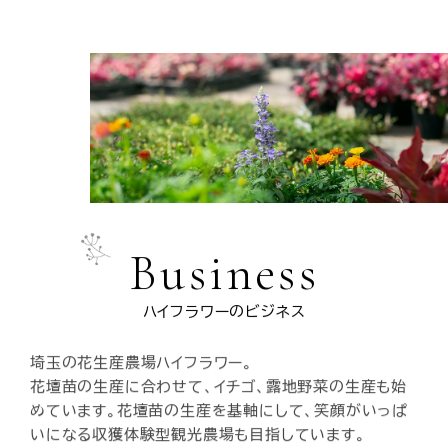
2025.10.23
今年もコスモスが満開に咲きました✨
入場料はかかりません。ピクニック、フォトスポットとして
ご利用可能です〇
→摘み取りも可能ですが、いちごハウス受付でお声掛け
ください
ᕱ⑅ᕱﾞ
お気持ち募金をお願いしております
皆さまの温かいご支援をよろしくお願いいたします。
Business
ハイフラワーのビジネス
埼玉の花生産農場ハイフラワー。
花壇苗の生産に合わせて、イチゴ、露地野菜の生産も始
めています。花壇苗の生産を基軸にして、笑顔がいっぱ
いになる収獲体験型観光農場も目指しています。