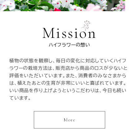
2025年10月30日時点を持ちまして、復旧いたしまし
たので
Mission
ご使用いただけます。
届きましたメールに関しましては
ハイフラワーの想い
必ず、数日中にこちらから返信させていただいておりま
すので
植物の状態を観察し、毎日の変化に対応していくハイフ
返信がとどいていない方がいらっしゃるようでしたら
ラワーの栽培方法は、販売店から商品のロスが少ないと
誠に恐れ入りますが、再度お問い合わせいただけますと
評価をいただいています。また、消費者のみなさまから
助かります。
は、植えたあとの生育が非常にいいと喜ばれています。
いい商品を作り上げようというこだわりは、今日も続い
こちらからのお問い合わせまたはお電話からも承ってお
ています。
ります。
048-565-3271
農事組合法人ハイフラワー
More